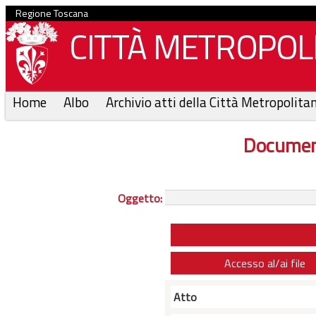
Regione Toscana
CITTÀ METROPOLI
Home
Albo
Archivio atti della Città Metropolita
Documen
Oggetto:
Accesso al/ai file
Atto