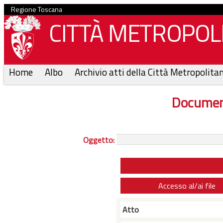
Regione Toscana
CITTÀ METROPOLI
Home
Albo
Archivio atti della Città Metropolita
Documen
Oggetto:
Accesso al/ai file
Atto