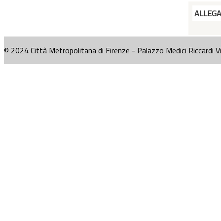
ALLEG
© 2024 Città Metropolitana di Firenze - Palazzo Medici Riccardi V