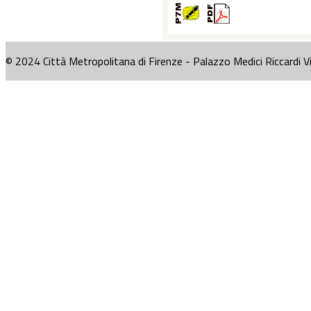
© 2024 Città Metropolitana di Firenze - Palazzo Medici Riccardi V