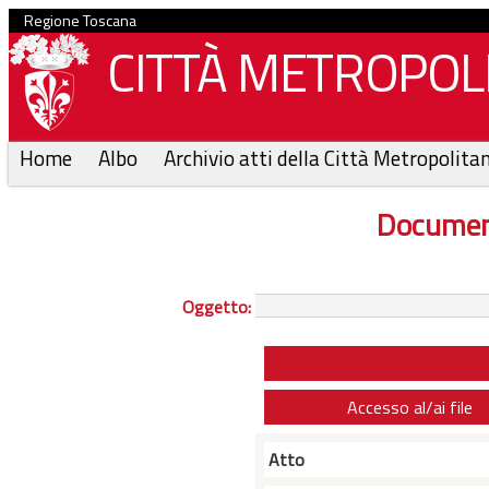
Regione Toscana
CITTÀ METROPOLI
Home
Albo
Archivio atti della Città Metropolita
Documen
Oggetto:
Accesso al/ai file
Atto