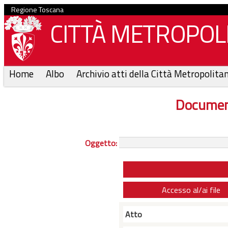
Regione Toscana
CITTÀ METROPOLI
Home
Albo
Archivio atti della Città Metropolita
Documen
Oggetto:
Accesso al/ai file
Atto