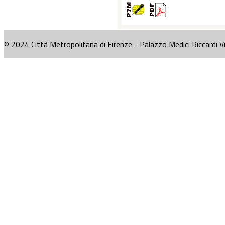
© 2024 Città Metropolitana di Firenze - Palazzo Medici Riccardi V