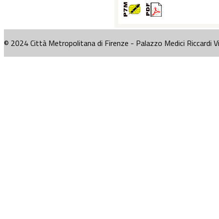
© 2024 Città Metropolitana di Firenze - Palazzo Medici Riccardi V