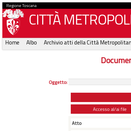
Regione Toscana
CITTÀ METROPOLI
Home
Albo
Archivio atti della Città Metropolita
Documen
Oggetto:
Accesso al/ai file
Atto