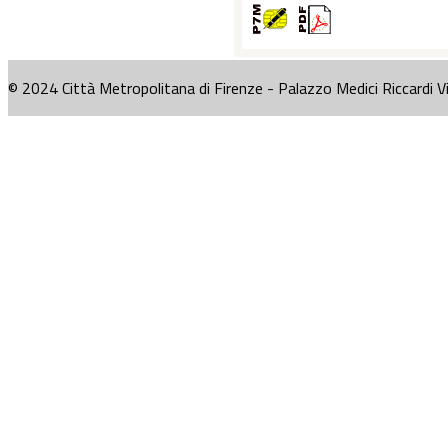
© 2024 Città Metropolitana di Firenze - Palazzo Medici Riccardi V