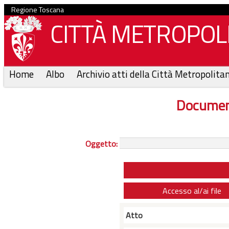
Regione Toscana
CITTÀ METROPOLI
Home
Albo
Archivio atti della Città Metropolita
Documen
Oggetto:
Accesso al/ai file
Atto