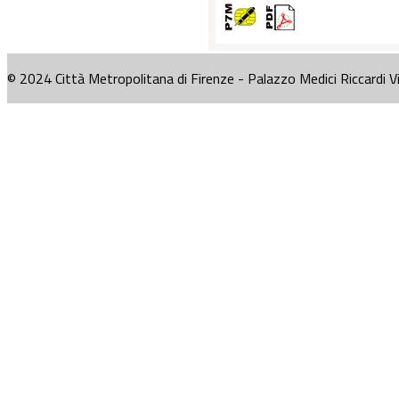
© 2024 Città Metropolitana di Firenze - Palazzo Medici Riccardi V