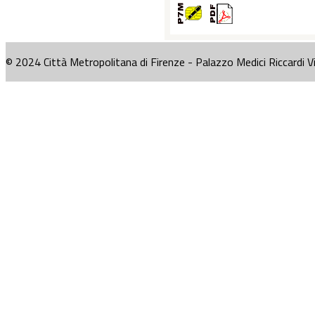
© 2024 Città Metropolitana di Firenze - Palazzo Medici Riccardi V