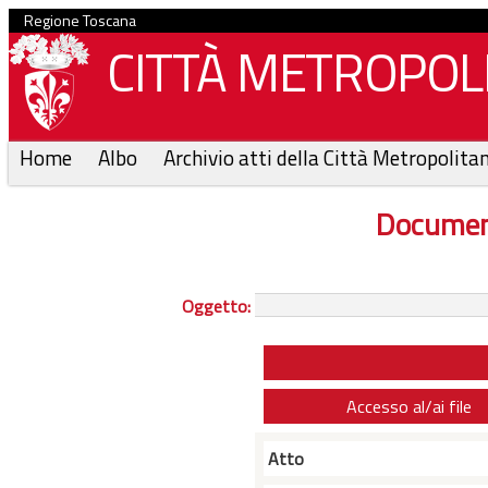
Regione Toscana
CITTÀ METROPOLI
Home
Albo
Archivio atti della Città Metropolita
Documen
Oggetto:
Accesso al/ai file
Atto