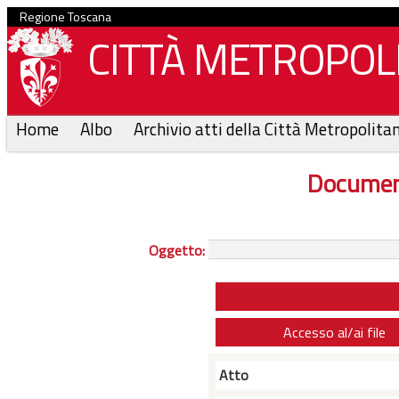
Regione Toscana
CITTÀ METROPOLI
Home
Albo
Archivio atti della Città Metropolita
Documen
Oggetto:
Accesso al/ai file
Atto