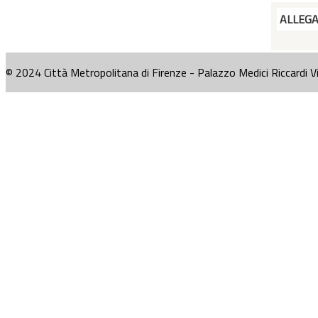
ALLEG
© 2024 Città Metropolitana di Firenze - Palazzo Medici Riccardi V