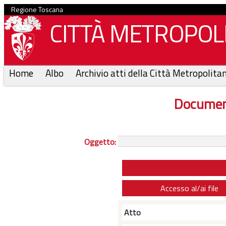
Regione Toscana
CITTÀ METROPOLI
Home
Albo
Archivio atti della Città Metropolita
Documen
Oggetto:
Accesso al/ai file
Atto