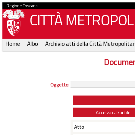
Regione Toscana
CITTÀ METROPOLI
Home
Albo
Archivio atti della Città Metropolita
Documen
Oggetto:
Accesso al/ai file
Atto