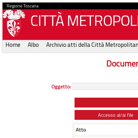
Regione Toscana
CITTÀ METROPOLI
Home
Albo
Archivio atti della Città Metropolita
Documen
Oggetto:
Accesso al/ai file
Atto