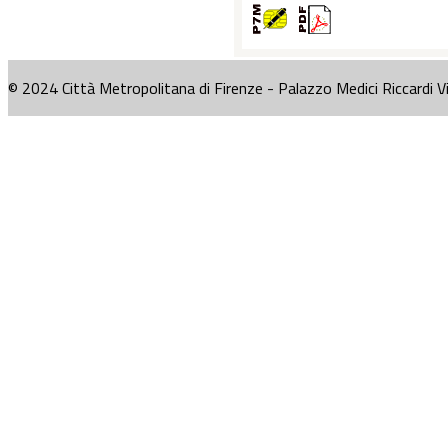
© 2024 Città Metropolitana di Firenze - Palazzo Medici Riccardi V