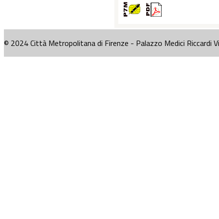
© 2024 Città Metropolitana di Firenze - Palazzo Medici Riccardi V