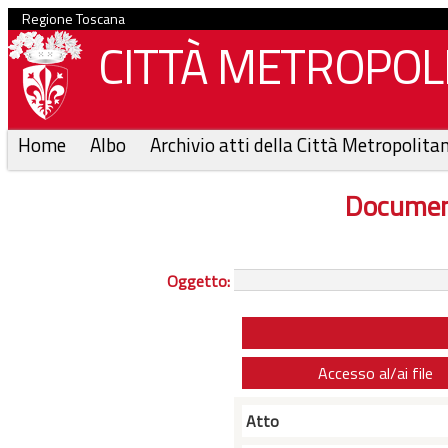
Regione Toscana
CITTÀ METROPOLI
Home
Albo
Archivio atti della Città Metropolita
Documen
Oggetto:
Accesso al/ai file
Atto