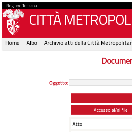
Regione Toscana
CITTÀ METROPOLI
Home
Albo
Archivio atti della Città Metropolita
Documen
Oggetto:
Accesso al/ai file
Atto