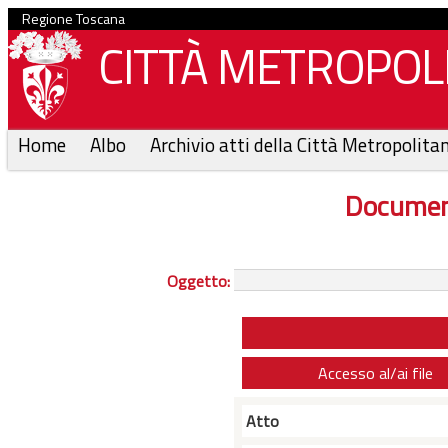
Regione Toscana
CITTÀ METROPOLI
Home
Albo
Archivio atti della Città Metropolita
Documen
Oggetto:
Accesso al/ai file
Atto