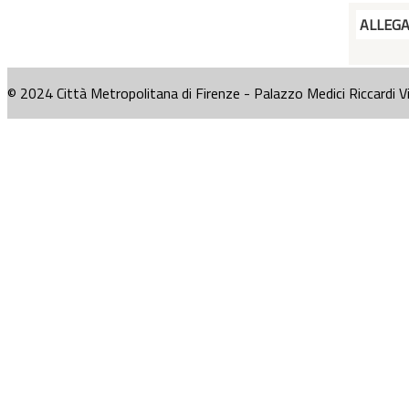
ALLEG
© 2024 Città Metropolitana di Firenze - Palazzo Medici Riccardi V