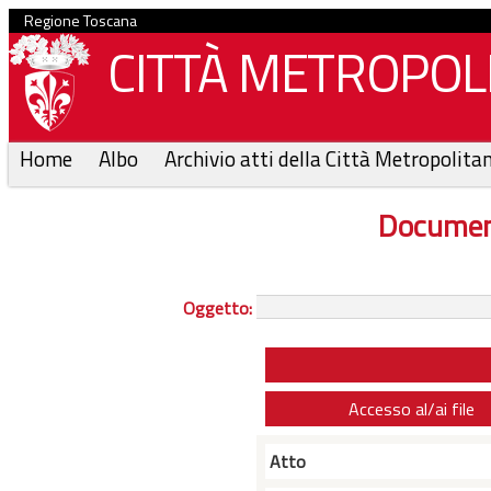
Regione Toscana
CITTÀ METROPOLI
Home
Albo
Archivio atti della Città Metropolita
Documen
Oggetto:
Accesso al/ai file
Atto