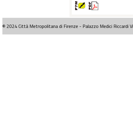
© 2024 Città Metropolitana di Firenze - Palazzo Medici Riccardi V