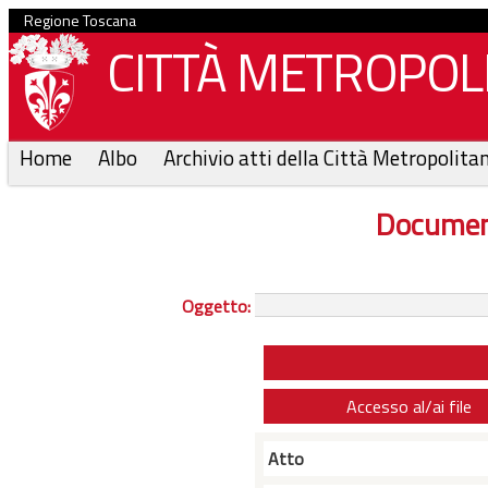
Regione Toscana
CITTÀ METROPOLI
Home
Albo
Archivio atti della Città Metropolita
Documen
Oggetto:
Accesso al/ai file
Atto