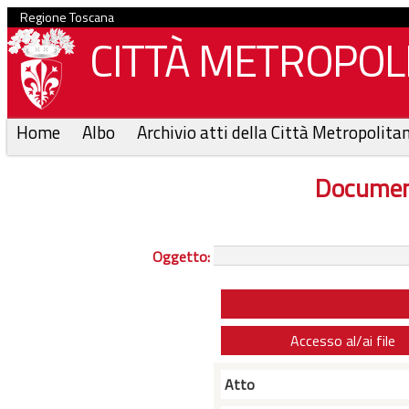
Regione Toscana
CITTÀ METROPOLI
Home
Albo
Archivio atti della Città Metropolita
Documen
Oggetto:
Accesso al/ai file
Atto