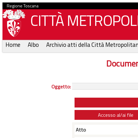
Regione Toscana
CITTÀ METROPOLI
Home
Albo
Archivio atti della Città Metropolita
Documen
Oggetto:
Accesso al/ai file
Atto