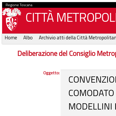
Regione Toscana
CITTÀ METROPOLI
Home
Albo
Archivio atti della Città Metropolita
Deliberazione del Consiglio Metr
Oggetto:
CONVENZION
COMODATO D
MODELLINI 