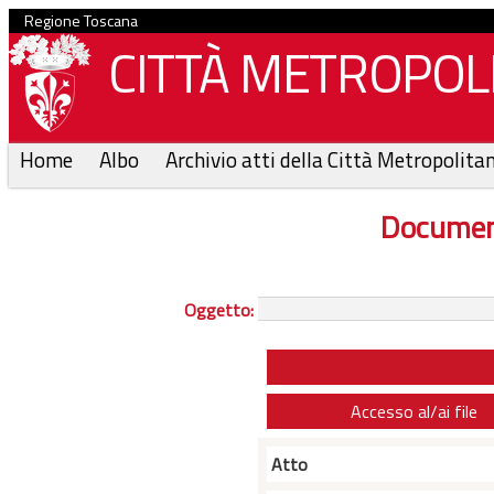
Regione Toscana
CITTÀ METROPOLI
Home
Albo
Archivio atti della Città Metropolita
Documen
Oggetto:
Accesso al/ai file
Atto