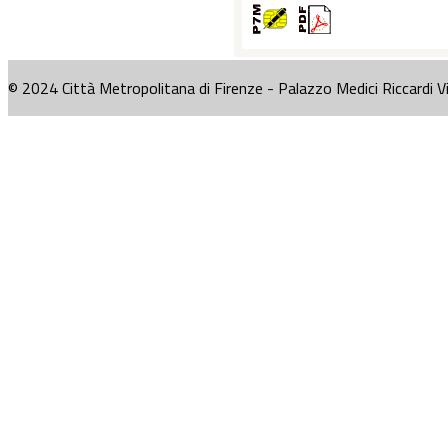
© 2024 Città Metropolitana di Firenze - Palazzo Medici Riccardi V