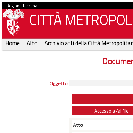
Regione Toscana
CITTÀ METROPOLI
Home
Albo
Archivio atti della Città Metropolita
Documen
Oggetto:
Accesso al/ai file
Atto