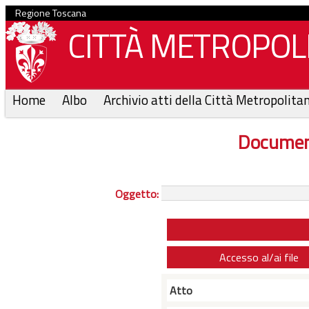
Regione Toscana
CITTÀ METROPOLI
Home
Albo
Archivio atti della Città Metropolita
Documen
Oggetto:
Accesso al/ai file
Atto