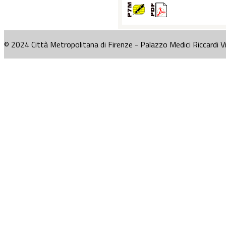
© 2024 Città Metropolitana di Firenze - Palazzo Medici Riccardi V