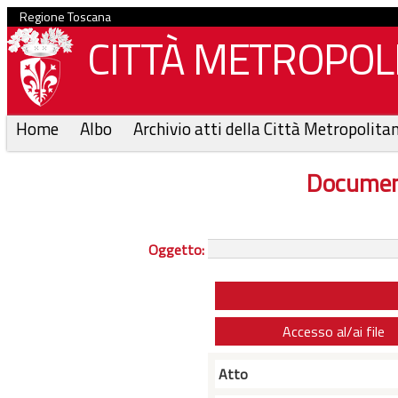
Regione Toscana
CITTÀ METROPOLI
Home
Albo
Archivio atti della Città Metropolita
Documen
Oggetto:
Accesso al/ai file
Atto