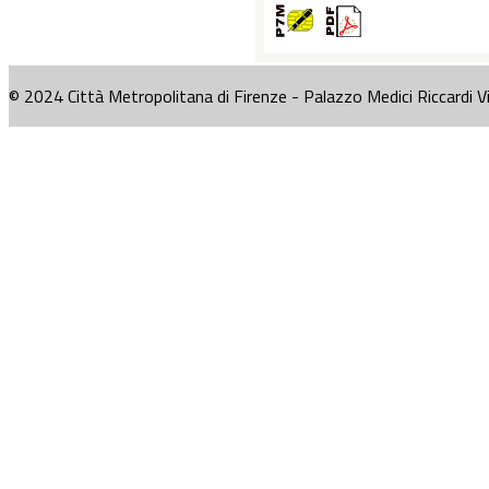
© 2024 Città Metropolitana di Firenze - Palazzo Medici Riccardi V