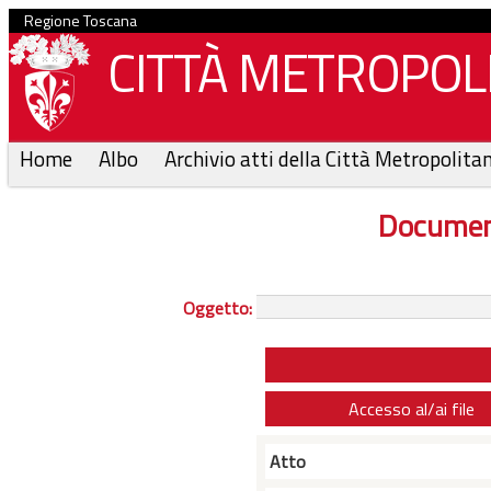
Regione Toscana
CITTÀ METROPOLI
Home
Albo
Archivio atti della Città Metropolita
Documen
Oggetto:
Accesso al/ai file
Atto