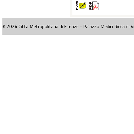
© 2024 Città Metropolitana di Firenze - Palazzo Medici Riccardi V