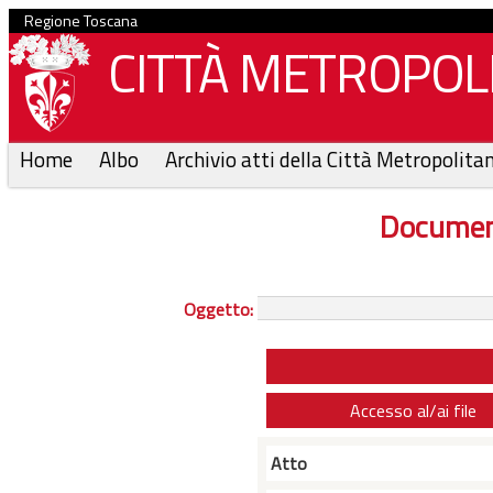
Regione Toscana
CITTÀ METROPOLI
Home
Albo
Archivio atti della Città Metropolita
Documen
Oggetto:
Accesso al/ai file
Atto