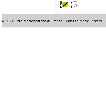
© 2024 Città Metropolitana di Firenze - Palazzo Medici Riccardi V