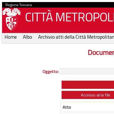
Regione Toscana
CITTÀ METROPOLI
Home
Albo
Archivio atti della Città Metropolita
Documen
Oggetto:
Accesso al/ai file
Atto