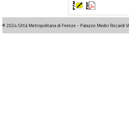
© 2024 Città Metropolitana di Firenze - Palazzo Medici Riccardi V