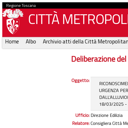
Regione Toscana
CITTÀ METROPOLI
Home
Albo
Archivio atti della Città Metropolita
Deliberazione del
Oggetto:
RICONOSCIMEN
URGENZA PER 
DALL’ALLUVIO
18/03/2025 -
Ufficio:
Direzione Edilizia
Relatore:
Consigliera Città M