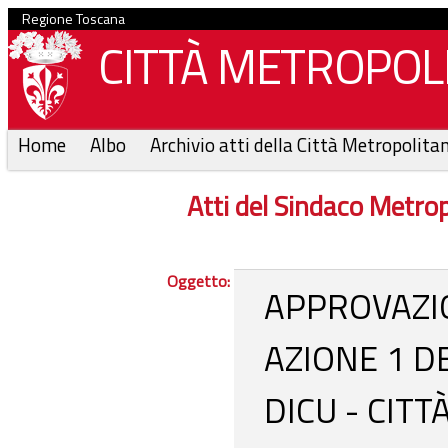
Regione Toscana
CITTÀ METROPOLI
Home
Albo
Archivio atti della Città Metropolita
Atti del Sindaco Metr
Oggetto:
APPROVAZIO
AZIONE 1 D
DICU - CIT