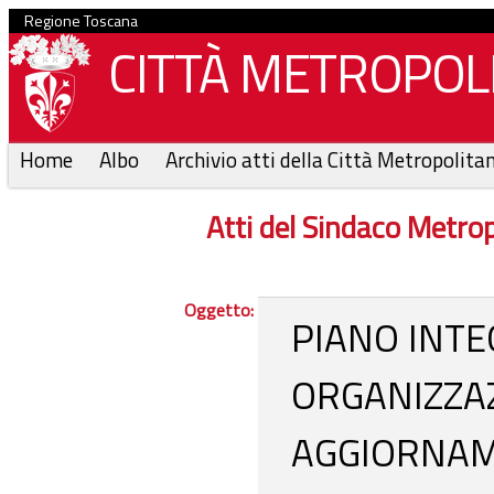
Regione Toscana
CITTÀ METROPOLI
Home
Albo
Archivio atti della Città Metropolita
Atti del Sindaco Metr
Oggetto:
PIANO INTE
ORGANIZZAZI
AGGIORNAME