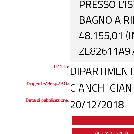
PRESSO L'I
BAGNO A RI
48.155,01 (I
ZE82611A97
Ufficio:
DIPARTIMENT
Dirigente/Resp./P.O.:
CIANCHI GIAN
Data di pubblicazione:
20/12/2018
Accesso al/ai file