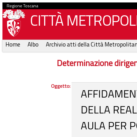
Regione Toscana
CITTÀ METROPOLI
Home
Albo
Archivio atti della Città Metropolita
Determinazione dirige
Oggetto:
AFFIDAMENT
DELLA REAL
AULA PER P