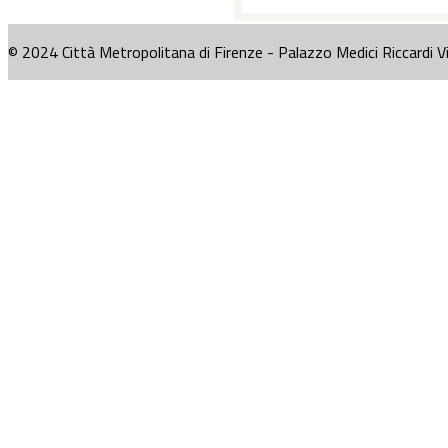
© 2024 Città Metropolitana di Firenze - Palazzo Medici Riccardi V