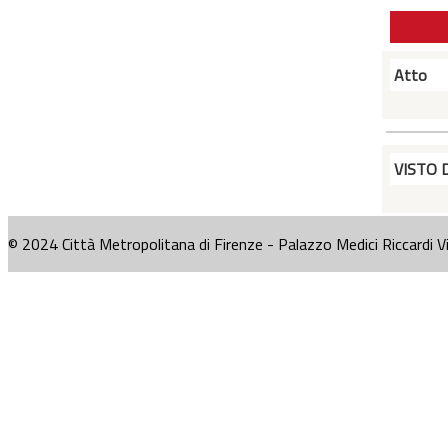
Atto
VISTO 
© 2024 Città Metropolitana di Firenze - Palazzo Medici Riccardi V