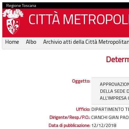
Regione Toscana
CITTÀ METROPOLI
Home
Albo
Archivio atti della Città Metropolita
Determ
Oggetto:
APPROVAZION
DELLA SEDE D
ALL'IMPRESA 
Ufficio:
DIPARTIMENTO T
Dirigente/Resp./P.O.:
CIANCHI GIAN PAO
Data di pubblicazione:
12/12/2018