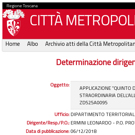
Regione Toscana
CITTÀ METROPOLI
Home
Albo
Archivio atti della Città Metropolita
Determinazione dirige
Oggetto:
APPLICAZIONE "QUINTO D
STRAORDINARIA DELL'ALL
ZD525A0095
Ufficio:
DIPARTIMENTO TERRITORIAL
Dirigente/Resp./P.O.:
ERMINI LEONARDO - P.O. PRO
Data di pubblicazione:
06/12/2018