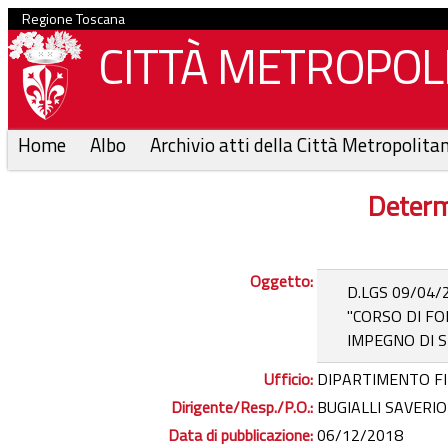
Regione Toscana
CITTÀ METROPOLI
Home
Albo
Archivio atti della Città Metropolita
Determ
Oggetto:
D.LGS 09/04/
"CORSO DI F
IMPEGNO DI S
Ufficio:
DIPARTIMENTO FI
Dirigente/Resp./P.O.:
BUGIALLI SAVERIO
Data di pubblicazione:
06/12/2018