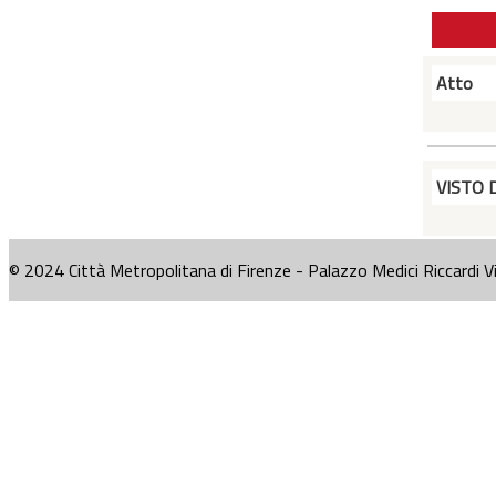
Atto
VISTO 
© 2024 Città Metropolitana di Firenze - Palazzo Medici Riccardi V