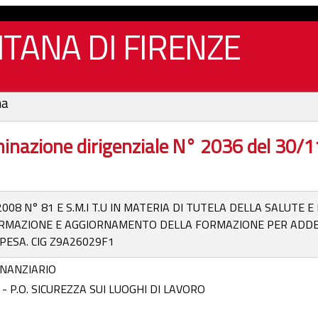
TANA DI FIRENZE
na
inazione dirigenziale N° 2036 del 30/
2008 N° 81 E S.M.I T.U IN MATERIA DI TUTELA DELLA SALUTE E
ORMAZIONE E AGGIORNAMENTO DELLA FORMAZIONE PER ADDETT
PESA. CIG Z9A26029F1
NANZIARIO
 - P.O. SICUREZZA SUI LUOGHI DI LAVORO