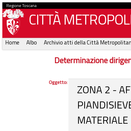
Regione Toscana
CITTÀ METROPOLI
Home
Albo
Archivio atti della Città Metropolita
Determinazione dirige
Oggetto:
ZONA 2 - A
PIANDISIEV
MATERIALE 