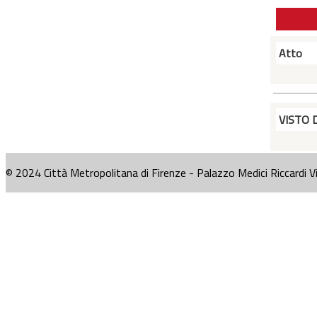
Atto
VISTO 
© 2024 Città Metropolitana di Firenze - Palazzo Medici Riccardi V