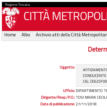
Regione Toscana
CITTÀ METROPOLI
Home
Albo
Archivio atti della Città Metropolita
Determ
Oggetto:
AFFIDAMENTO 
CONDUCENTE P
CIG: ZE625F00
Ufficio:
DIPARTIMENTO T
Dirigente/Resp./P.O.:
TOSI MARIA CECI
Data di pubblicazione:
27/11/2018