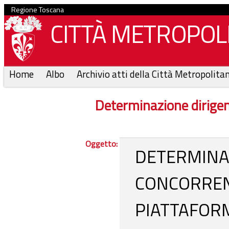
Regione Toscana
CITTÀ METROPOLI
Home
Albo
Archivio atti della Città Metropolita
Determinazione dirige
Oggetto:
DETERMINA
CONCORREN
PIATTAFOR