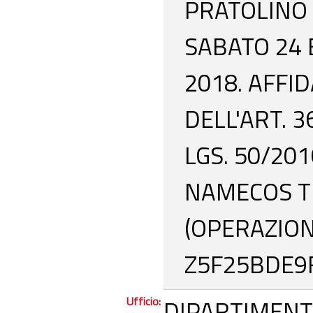
PRATOLINO
SABATO 24
2018. AFFI
DELL'ART. 3
LGS. 50/201
NAMECOS T
(OPERAZION
Z5F25BDE9F
Ufficio:
DIPARTIMENT