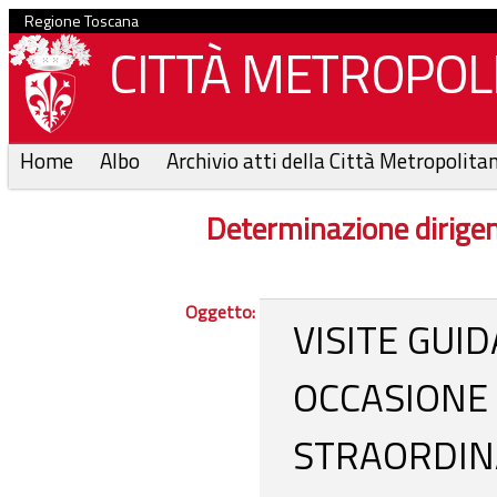
Regione Toscana
CITTÀ METROPOLI
Home
Albo
Archivio atti della Città Metropolita
Determinazione dirige
Oggetto:
VISITE GUI
OCCASIONE
STRAORDINA