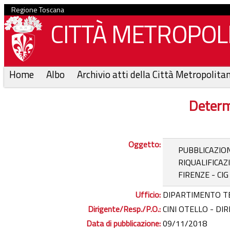
Regione Toscana
CITTÀ METROPOLI
Home
Albo
Archivio atti della Città Metropolita
Determ
Oggetto:
PUBBLICAZION
RIQUALIFICAZ
FIRENZE - CI
Ufficio:
DIPARTIMENTO T
Dirigente/Resp./P.O.:
CINI OTELLO - DI
Data di pubblicazione:
09/11/2018