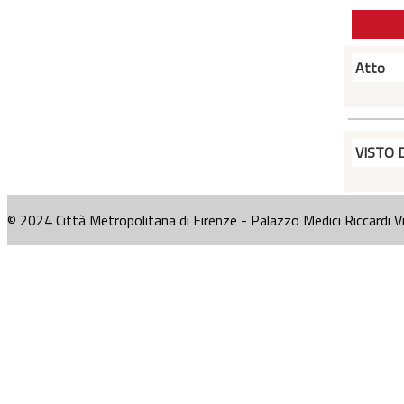
Atto
VISTO 
© 2024 Città Metropolitana di Firenze - Palazzo Medici Riccardi V