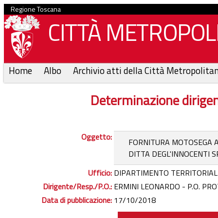
Regione Toscana
CITTÀ METROPOLI
Home
Albo
Archivio atti della Città Metropolita
Determinazione dirige
Oggetto:
FORNITURA MOTOSEGA A 
DITTA DEGL'INNOCENTI S
Ufficio:
DIPARTIMENTO TERRITORIAL
Dirigente/Resp./P.O.:
ERMINI LEONARDO - P.O. PRO
Data di pubblicazione:
17/10/2018