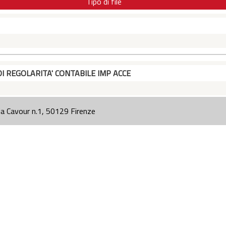
Tipo di file
DI REGOLARITA' CONTABILE IMP ACCE
ia Cavour n.1, 50129 Firenze