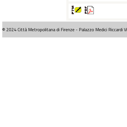
© 2024 Città Metropolitana di Firenze - Palazzo Medici Riccardi V