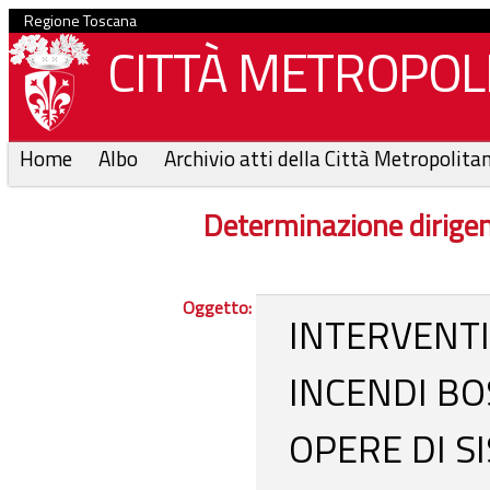
Regione Toscana
CITTÀ METROPOLI
Home
Albo
Archivio atti della Città Metropolita
Determinazione dirige
Oggetto:
INTERVENTI 
INCENDI BO
OPERE DI S