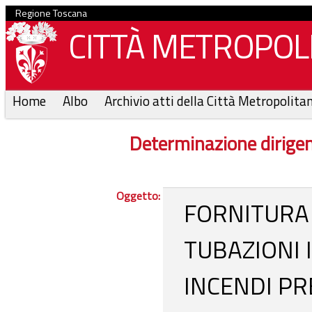
Regione Toscana
CITTÀ METROPOLI
Home
Albo
Archivio atti della Città Metropolita
Determinazione dirige
Oggetto:
FORNITURA 
TUBAZIONI 
INCENDI PR