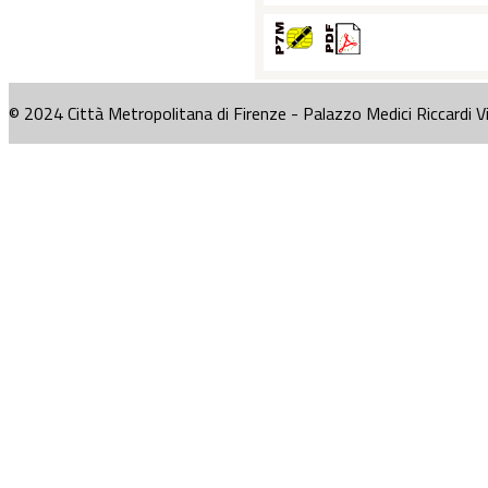
© 2024 Città Metropolitana di Firenze - Palazzo Medici Riccardi V