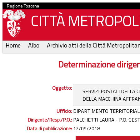
Regione Toscana
CITTÀ METROPOLI
Home
Albo
Archivio atti della Città Metropolita
Determinazione dirige
Oggetto:
SERVIZI POSTALI DELLA 
DELLA MACCHINA AFFRANC
Ufficio:
DIPARTIMENTO TERRITORIAL
Dirigente/Resp./P.O.:
PALCHETTI LAURA - P.O. GES
Data di pubblicazione:
12/09/2018