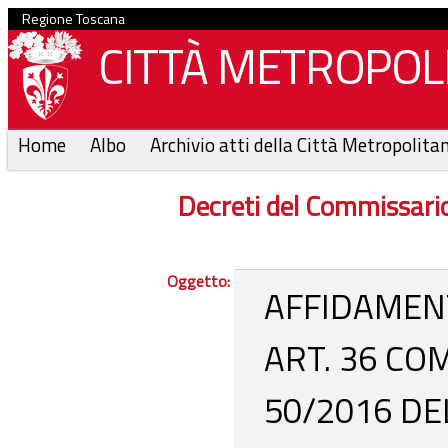
Regione Toscana
CITTÀ METROPOLI
Home
Albo
Archivio atti della Città Metropolita
Decreti del Commissari
Oggetto:
AFFIDAMENT
ART. 36 COM
50/2016 DE